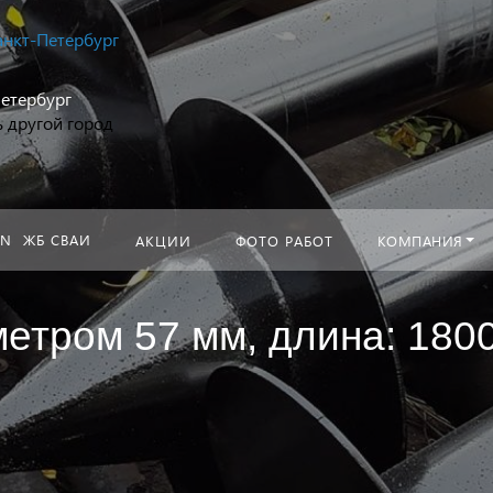
анкт-Петербург
Искать:
етербург
 другой город
ЖБ СВАИ
КОМПАНИЯ
АКЦИИ
ФОТО РАБОТ
етром 57 мм, длина: 180