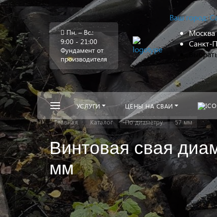
Ваш город:
С
Пн. – Вс.:
Москва
9:00 - 21:00
Санкт-П
Фундамент от
Выбрать
производителя
УСЛУГИ
ЦЕНЫ НА СВАИ
Главная
Каталог
По диаметру
57 мм
Винтовая свая диам
мм