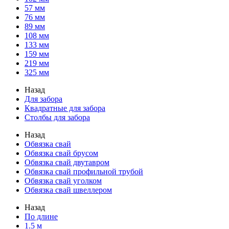
57 мм
76 мм
89 мм
108 мм
133 мм
159 мм
219 мм
325 мм
Назад
Для забора
Квадратные для забора
Столбы для забора
Назад
Обвязка свай
Обвязка свай брусом
Обвязка свай двутавром
Обвязка свай профильной трубой
Обвязка свай уголком
Обвязка свай швеллером
Назад
По длине
1.5 м