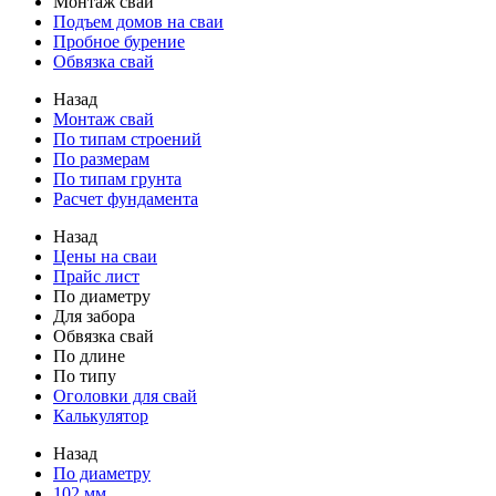
Монтаж свай
Подъем домов на сваи
Пробное бурение
Обвязка свай
Назад
Монтаж свай
По типам строений
По размерам
По типам грунта
Расчет фундамента
Назад
Цены на сваи
Прайс лист
По диаметру
Для забора
Обвязка свай
По длине
По типу
Оголовки для свай
Калькулятор
Назад
По диаметру
102 мм