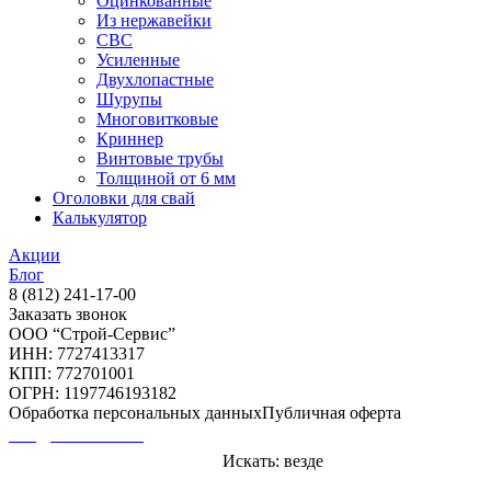
Оцинкованные
Из нержавейки
СВС
Усиленные
Двухлопастные
Шурупы
Многовитковые
Криннер
Винтовые трубы
Толщиной от 6 мм
Оголовки для свай
Калькулятор
Акции
Блог
8 (812) 241-17-00
Заказать звонок
ООО “Строй-Сервис”
ИНН: 7727413317
КПП: 772701001
ОГРН: 1197746193182
Обработка персональных данных
Публичная оферта
info@svai-servis.ru
Искать:
везде