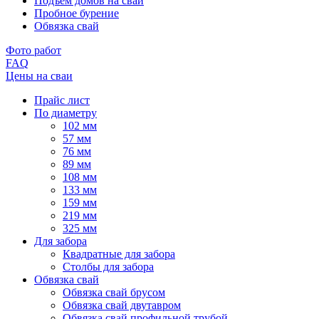
Подъем домов на сваи
Пробное бурение
Обвязка свай
Фото работ
FAQ
Цены на сваи
Прайс лист
По диаметру
102 мм
57 мм
76 мм
89 мм
108 мм
133 мм
159 мм
219 мм
325 мм
Для забора
Квадратные для забора
Столбы для забора
Обвязка свай
Обвязка свай брусом
Обвязка свай двутавром
Обвязка свай профильной трубой