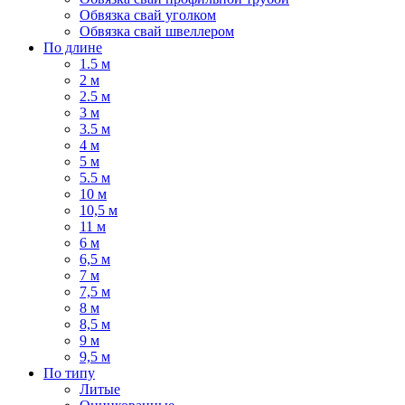
Обвязка свай уголком
Обвязка свай швеллером
По длине
1.5 м
2 м
2.5 м
3 м
3.5 м
4 м
5 м
5.5 м
10 м
10,5 м
11 м
6 м
6,5 м
7 м
7,5 м
8 м
8,5 м
9 м
9,5 м
По типу
Литые