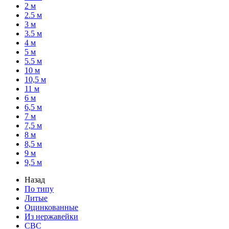
2 м
2.5 м
3 м
3.5 м
4 м
5 м
5.5 м
10 м
10,5 м
11 м
6 м
6,5 м
7 м
7,5 м
8 м
8,5 м
9 м
9,5 м
Назад
По типу
Литые
Оцинкованные
Из нержавейки
СВС