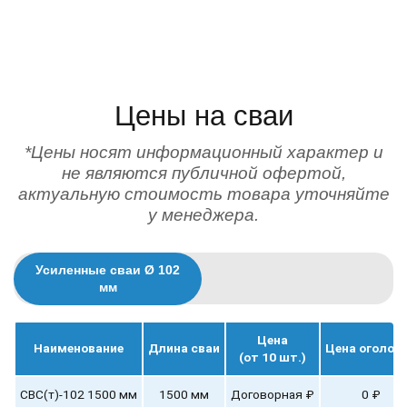
любая сложность вашего объекта
высокая прочность фундаментных конструкций
подбор количества опор
определение типа обвязки
точный расчет стоимости
ручной монтаж
Цены на сваи
*Цены носят информационный характер и
не являются публичной офертой,
актуальную стоимость товара уточняйте
у менеджера.
Усиленные сваи Ø 102
мм
Цена
Наименование
Длина сваи
Цена оголов
(от 10 шт.)
СВС(т)-102 1500 мм
1500 мм
Договорная ₽
0 ₽