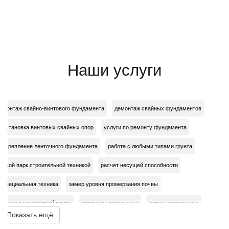
Наши услуги
монтаж свайно-винтового фундамента
демонтаж свайных фундаментов
установка винтовых свайных опор
услуги по ремонту фундамента
укрепление ленточного фундамента
работа с любыми типами грунта
свой парк строительной техникой
расчет несущей способности
специальная техника
замер уровня промерзания почвы
ремонт монолитной плиты
сварные наконечники
литые наконечники
Показать ещё
подробная смета
подбор необходимой глубины ввинчивания