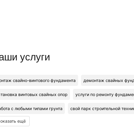
аши услуги
онтаж свайно-винтового фундамента
демонтаж свайных фун
становка винтовых свайных опор
услуги по ремонту фундаме
абота с любыми типами грунта
свой парк строительной техни
оказать ещё
пециальная техника
замер уровня промерзания почвы
ре