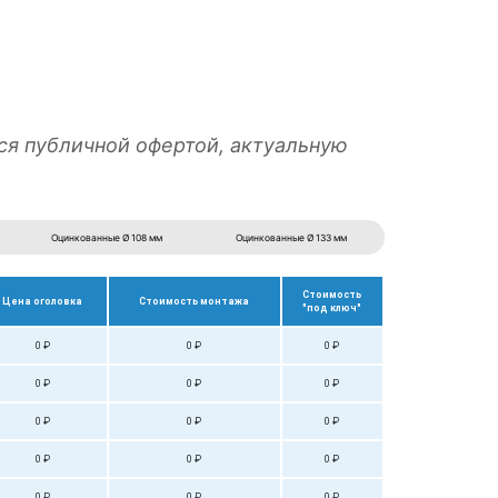
подбор необходимой глубины ввинчивания
нтных конструкций
расчет стоимости
ручной монтаж
ся публичной офертой, актуальную
Оцинкованные Ø 108 мм
Оцинкованные Ø 133 мм
Стоимость
Цена оголовка
Стоимость монтажа
"под ключ"
0 ₽
0 ₽
0 ₽
0 ₽
0 ₽
0 ₽
0 ₽
0 ₽
0 ₽
0 ₽
0 ₽
0 ₽
0 ₽
0 ₽
0 ₽