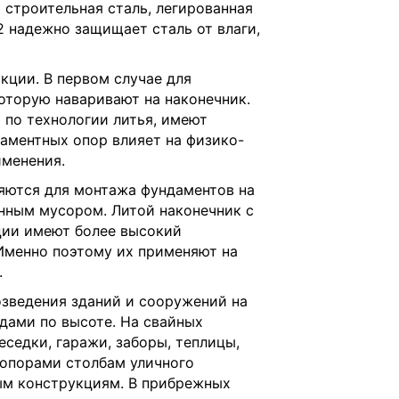
 строительная сталь, легированная
2 надежно защищает сталь от влаги,
кции. В первом случае для
оторую наваривают на наконечник.
 по технологии литья, имеют
аментных опор влияет на физико-
именения.
яются для монтажа фундаментов на
нным мусором. Литой наконечник с
ции имеют более высокий
Именно поэтому их применяют на
.
зведения зданий и сооружений на
адами по высоте. На свайных
еседки, гаражи, заборы, теплицы,
опорами столбам уличного
ым конструкциям. В прибрежных