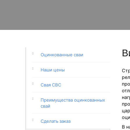
В
Оцинкованные сваи
Наши цены
Стр
рел
про
Свая СВС
отл
наг
Преимущества оцинкованных
про
свай
цар
оци
Сделать заказ
В н