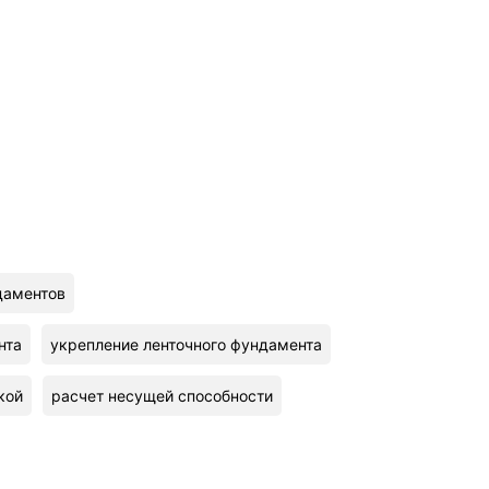
даментов
нта
укрепление ленточного фундамента
кой
расчет несущей способности
монт монолитной плиты