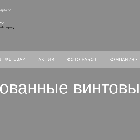
тербург
Искать:
ург
ой город
ЖБ СВАИ
КОМПАНИЯ
АКЦИИ
ФОТО РАБОТ
ованные винтовы