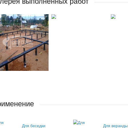
лерея выполненных работ
рименение
Для беседки
Для веранды