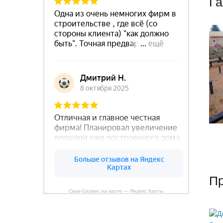
Га
П
Сваи-Сервис на карте — Яндекс Карты