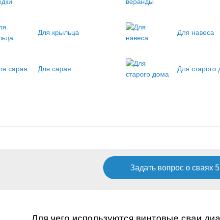
Для крыльца
Для навеса
Для сарая
Для старого
Задать вопрос о сваях 
Для чего используются винтовые сваи ди