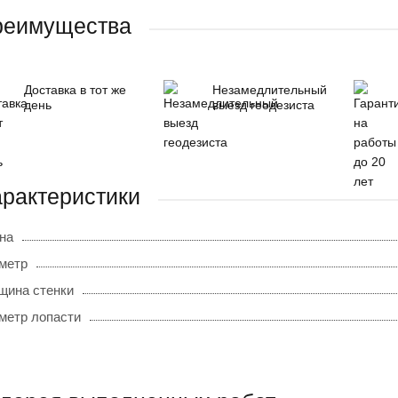
реимущества
Доставка в тот же
Незамедлительный
день
выезд геодезиста
рактеристики
на
метр
щина стенки
метр лопасти