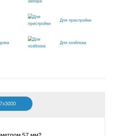
Для пристройки
 дома
Для хозблока
57х3000
аметром 57 мм?