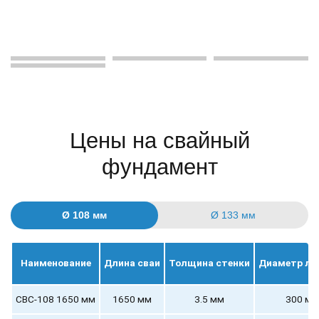
Цены на свайный
фундамент
Ø 108 мм
Ø 133 мм
Наименование
Длина сваи
Толщина стенки
Диаметр ло
СВС-108 1650 мм
1650 мм
3.5 мм
300 мм