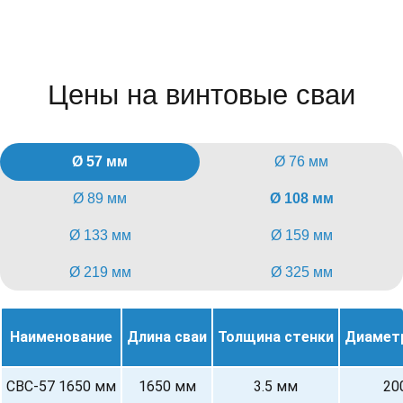
Цены на винтовые сваи
Ø 57 мм
Ø 76 мм
Ø 89 мм
Ø 108 мм
Ø 133 мм
Ø 159 мм
Ø 219 мм
Ø 325 мм
Наименование
Длина сваи
Толщина стенки
Диамет
СВС-57 1650 мм
1650 мм
3.5 мм
20