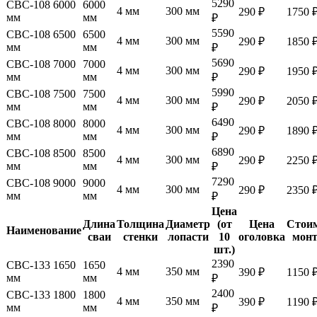
5290
СВС-108 6000
6000
4 мм
300 мм
290 ₽
1750 
мм
мм
₽
5590
СВС-108 6500
6500
4 мм
300 мм
290 ₽
1850 
мм
мм
₽
5690
СВС-108 7000
7000
4 мм
300 мм
290 ₽
1950 
мм
мм
₽
5990
СВС-108 7500
7500
4 мм
300 мм
290 ₽
2050 
мм
мм
₽
6490
СВС-108 8000
8000
4 мм
300 мм
290 ₽
1890 
мм
мм
₽
6890
СВС-108 8500
8500
4 мм
300 мм
290 ₽
2250 
мм
мм
₽
7290
СВС-108 9000
9000
4 мм
300 мм
290 ₽
2350 
мм
мм
₽
Цена
Длина
Толщина
Диаметр
(от
Цена
Стои
Наименование
сваи
стенки
лопасти
10
оголовка
мон
шт.)
2390
СВС-133 1650
1650
4 мм
350 мм
390 ₽
1150 
мм
мм
₽
2400
СВС-133 1800
1800
4 мм
350 мм
390 ₽
1190 
мм
мм
₽