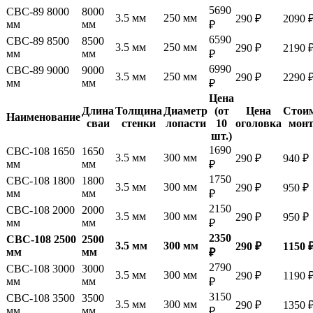
5690
СВС-89 8000
8000
3.5 мм
250 мм
290 ₽
2090 
мм
мм
₽
6590
СВС-89 8500
8500
3.5 мм
250 мм
290 ₽
2190 
мм
мм
₽
6990
СВС-89 9000
9000
3.5 мм
250 мм
290 ₽
2290 
мм
мм
₽
Цена
Длина
Толщина
Диаметр
(от
Цена
Стои
Наименование
сваи
стенки
лопасти
10
оголовка
мон
шт.)
1690
СВС-108 1650
1650
3.5 мм
300 мм
290 ₽
940 ₽
мм
мм
₽
1750
СВС-108 1800
1800
3.5 мм
300 мм
290 ₽
950 ₽
мм
мм
₽
2150
СВС-108 2000
2000
3.5 мм
300 мм
290 ₽
950 ₽
мм
мм
₽
2350
СВС-108 2500
2500
3.5 мм
300 мм
290 ₽
1150 
мм
мм
₽
2790
СВС-108 3000
3000
3.5 мм
300 мм
290 ₽
1190 
мм
мм
₽
3150
СВС-108 3500
3500
3.5 мм
300 мм
290 ₽
1350 
мм
мм
₽