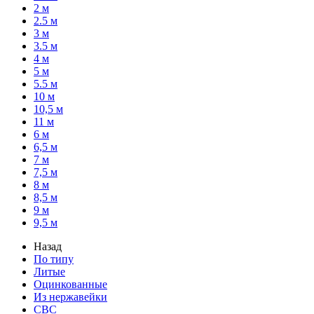
2 м
2.5 м
3 м
3.5 м
4 м
5 м
5.5 м
10 м
10,5 м
11 м
6 м
6,5 м
7 м
7,5 м
8 м
8,5 м
9 м
9,5 м
Назад
По типу
Литые
Оцинкованные
Из нержавейки
СВС