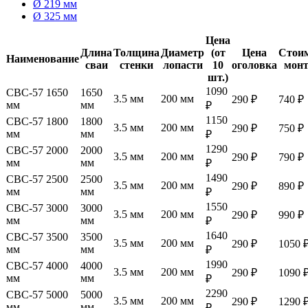
Ø 219 мм
Ø 325 мм
Цена
Длина
Толщина
Диаметр
(от
Цена
Стои
Наименование
сваи
стенки
лопасти
10
оголовка
мон
шт.)
1090
СВС-57 1650
1650
3.5 мм
200 мм
290 ₽
740 ₽
мм
мм
₽
1150
СВС-57 1800
1800
3.5 мм
200 мм
290 ₽
750 ₽
мм
мм
₽
1290
СВС-57 2000
2000
3.5 мм
200 мм
290 ₽
790 ₽
мм
мм
₽
1490
СВС-57 2500
2500
3.5 мм
200 мм
290 ₽
890 ₽
мм
мм
₽
1550
СВС-57 3000
3000
3.5 мм
200 мм
290 ₽
990 ₽
мм
мм
₽
1640
СВС-57 3500
3500
3.5 мм
200 мм
290 ₽
1050 
мм
мм
₽
1990
СВС-57 4000
4000
3.5 мм
200 мм
290 ₽
1090 
мм
мм
₽
2290
СВС-57 5000
5000
3.5 мм
200 мм
290 ₽
1290 
мм
мм
₽