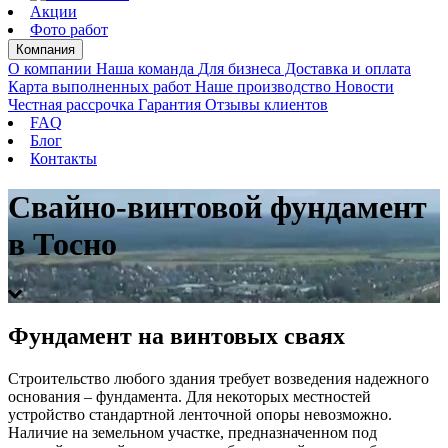
Акции
Фото работ
Компания
О компании
Наша команда
Для бизнеса
Доставка и оплата
Карта выполненных работ
Наше производство
Новости
Честная рассрочка
Гарантия
Отзывы клиентов
FAQ
Блог
Контакты
Свайно-винтовой фундамент
в Тосно
Фундамент на винтовых сваях
Строительство любого здания требует возведения надежного
основания – фундамента. Для некоторых местностей
устройство стандартной ленточной опоры невозможно.
Наличие на земельном участке, предназначенном под