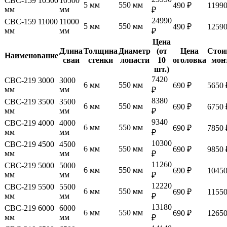
СВС-159 10500
10500
5 мм
550 мм
490 ₽
11990
мм
мм
₽
24990
СВС-159 11000
11000
5 мм
550 мм
490 ₽
12590
мм
мм
₽
Цена
Длина
Толщина
Диаметр
(от
Цена
Стои
Наименование
сваи
стенки
лопасти
10
оголовка
мон
шт.)
7420
СВС-219 3000
3000
6 мм
550 мм
690 ₽
5650 
мм
мм
₽
8380
СВС-219 3500
3500
6 мм
550 мм
690 ₽
6750 
мм
мм
₽
9340
СВС-219 4000
4000
6 мм
550 мм
690 ₽
7850 
мм
мм
₽
10300
СВС-219 4500
4500
6 мм
550 мм
690 ₽
9850 
мм
мм
₽
11260
СВС-219 5000
5000
6 мм
550 мм
690 ₽
10450
мм
мм
₽
12220
СВС-219 5500
5500
6 мм
550 мм
690 ₽
11550
мм
мм
₽
13180
СВС-219 6000
6000
6 мм
550 мм
690 ₽
12650
мм
мм
₽