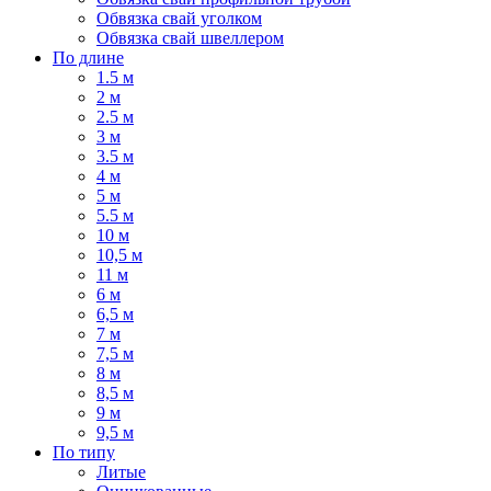
Обвязка свай уголком
Обвязка свай швеллером
По длине
1.5 м
2 м
2.5 м
3 м
3.5 м
4 м
5 м
5.5 м
10 м
10,5 м
11 м
6 м
6,5 м
7 м
7,5 м
8 м
8,5 м
9 м
9,5 м
По типу
Литые