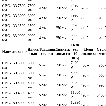
мм
мм
₽
7490
СВС-133 7500
7500
4 мм
350 мм
390 ₽
2250 
мм
мм
₽
7990
СВС-133 8000
8000
4 мм
350 мм
390 ₽
2310 
мм
мм
₽
8490
СВС-133 8500
8500
4 мм
350 мм
390 ₽
2350 
мм
мм
₽
8990
СВС-133 9000
9000
4 мм
350 мм
390 ₽
2540 
мм
мм
₽
Цена
Длина
Толщина
Диаметр
(от
Цена
Стои
Наименование
сваи
стенки
лопасти
10
оголовка
мон
шт.)
7490
СВС-159 3000
3000
5 мм
550 мм
490 ₽
4350 
мм
мм
₽
8900
СВС-159 3500
3500
5 мм
550 мм
490 ₽
4550 
мм
мм
₽
9490
СВС-159 4000
4000
5 мм
550 мм
490 ₽
4990 
мм
мм
₽
11990
СВС-159 4500
4500
5 мм
550 мм
490 ₽
5450 
мм
мм
₽
12990
СВС-159 5000
5000
5 мм
550 мм
490 ₽
5890 