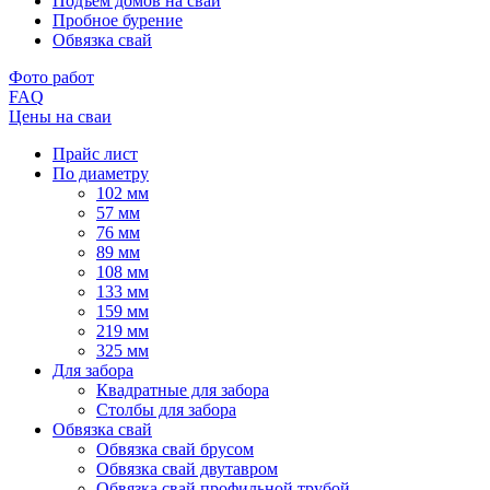
Подъем домов на сваи
Пробное бурение
Обвязка свай
Фото работ
FAQ
Цены на сваи
Прайс лист
По диаметру
102 мм
57 мм
76 мм
89 мм
108 мм
133 мм
159 мм
219 мм
325 мм
Для забора
Квадратные для забора
Столбы для забора
Обвязка свай
Обвязка свай брусом
Обвязка свай двутавром
Обвязка свай профильной трубой