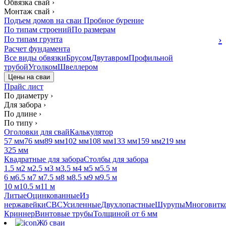
Обвязка свай
›
Монтаж свай
›
Подъем домов на сваи
Пробное бурение
По типам строений
По размерам
›
По типам грунта
Расчет фундамента
Все виды обвязки
Брусом
Двутавром
Профильной
трубой
Уголком
Швеллером
Цены на сваи
Прайс лист
По диаметру
›
Для забора
›
По длине
›
По типу
›
Оголовки для свай
Калькулятор
57 мм
76 мм
89 мм
102 мм
108 мм
133 мм
159 мм
219 мм
325 мм
Квадратные для забора
Столбы для забора
1.5 м
2 м
2.5 м
3 м
3.5 м
4 м
5 м
5.5 м
6 м
6.5 м
7 м
7.5 м
8 м
8.5 м
9 м
9.5 м
10 м
10.5 м
11 м
Литые
Оцинкованные
Из
нержавейки
СВС
Усиленные
Двухлопастные
Шурупы
Многовитк
Криннер
Винтовые трубы
Толщиной от 6 мм
Жб сваи