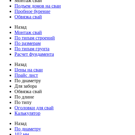
Монтаж свай
Подъем домов на сваи
Пробное бурение
Обвязка свай
Назад
Монтаж свай
По типам строений
По размерам
По типам грунта
Расчет фундамента
Назад
Цены на сваи
Прайс лист
По диаметру
Для забора
Обвязка свай
По длине
По типу
Оголовки для свай
Калькулятор
Назад
По диаметру
102 мм