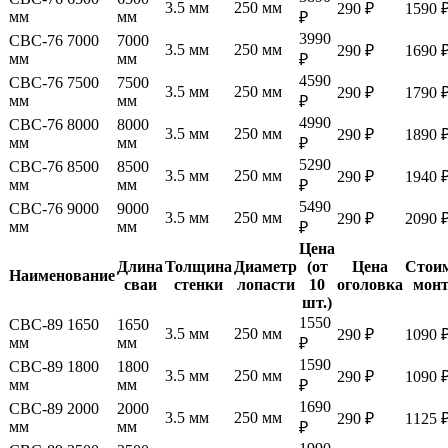
3.5 мм
250 мм
290 ₽
1590 
мм
мм
₽
3990
СВС-76 7000
7000
3.5 мм
250 мм
290 ₽
1690 
мм
мм
₽
4590
СВС-76 7500
7500
3.5 мм
250 мм
290 ₽
1790 
мм
мм
₽
4990
СВС-76 8000
8000
3.5 мм
250 мм
290 ₽
1890 
мм
мм
₽
5290
СВС-76 8500
8500
3.5 мм
250 мм
290 ₽
1940 
мм
мм
₽
5490
СВС-76 9000
9000
3.5 мм
250 мм
290 ₽
2090 
мм
мм
₽
Цена
Длина
Толщина
Диаметр
(от
Цена
Стои
Наименование
сваи
стенки
лопасти
10
оголовка
мон
шт.)
1550
СВС-89 1650
1650
3.5 мм
250 мм
290 ₽
1090 
мм
мм
₽
1590
СВС-89 1800
1800
3.5 мм
250 мм
290 ₽
1090 
мм
мм
₽
1690
СВС-89 2000
2000
3.5 мм
250 мм
290 ₽
1125 
мм
мм
₽