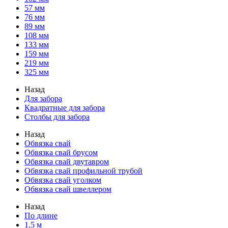
57 мм
76 мм
89 мм
108 мм
133 мм
159 мм
219 мм
325 мм
Назад
Для забора
Квадратные для забора
Столбы для забора
Назад
Обвязка свай
Обвязка свай брусом
Обвязка свай двутавром
Обвязка свай профильной трубой
Обвязка свай уголком
Обвязка свай швеллером
Назад
По длине
1.5 м